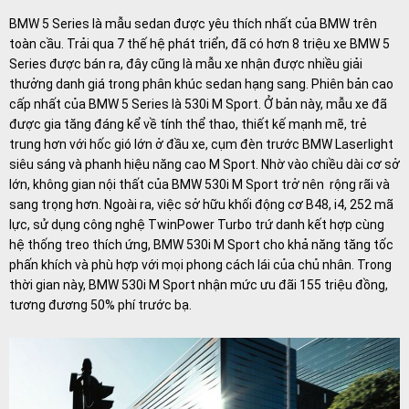
BMW 5 Series là mẫu sedan được yêu thích nhất của BMW trên
toàn cầu. Trải qua 7 thế hệ phát triển, đã có hơn 8 triệu xe BMW 5
Series được bán ra, đây cũng là mẫu xe nhận được nhiều giải
thưởng danh giá trong phân khúc sedan hạng sang. Phiên bản cao
cấp nhất của BMW 5 Series là 530i M Sport. Ở bản này, mẫu xe đã
được gia tăng đáng kể về tính thể thao, thiết kế mạnh mẽ, trẻ
trung hơn với hốc gió lớn ở đầu xe, cụm đèn trước BMW Laserlight
siêu sáng và phanh hiệu năng cao M Sport. Nhờ vào chiều dài cơ sở
lớn, không gian nội thất của BMW 530i M Sport trở nên rộng rãi và
sang trọng hơn. Ngoài ra, việc sở hữu khối động cơ B48, i4, 252 mã
lực, sử dụng công nghệ TwinPower Turbo trứ danh kết hợp cùng
hệ thống treo thích ứng, BMW 530i M Sport cho khả năng tăng tốc
phấn khích và phù hợp với mọi phong cách lái của chủ nhân. Trong
thời gian này, BMW 530i M Sport nhận mức ưu đãi 155 triệu đồng,
tương đương 50% phí trước bạ.