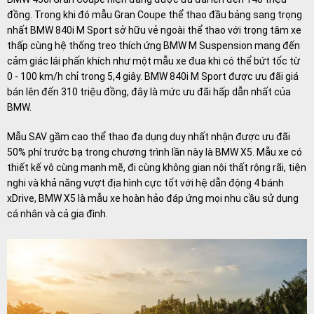
đồng. Trong khi đó mẫu Gran Coupe thể thao đầu bảng sang trọng
nhất BMW 840i M Sport sở hữu vẻ ngoài thể thao với trọng tâm xe
thấp cùng hệ thống treo thích ứng BMW M Suspension mang đến
cảm giác lái phấn khích như một mẫu xe đua khi có thể bứt tốc từ
0 - 100 km/h chỉ trong 5,4 giây. BMW 840i M Sport được ưu đãi giá
bán lên đến 310 triệu đồng, đây là mức ưu đãi hấp dẫn nhất của
BMW.
Mẫu SAV gầm cao thể thao đa dụng duy nhất nhận được ưu đãi
50% phí trước bạ trong chương trình lần này là BMW X5. Mẫu xe có
thiết kế vô cùng mạnh mẽ, đi cùng không gian nội thất rộng rãi, tiện
nghi và khả năng vượt địa hình cực tốt với hệ dẫn động 4 bánh
xDrive, BMW X5 là mẫu xe hoàn hảo đáp ứng mọi nhu cầu sử dụng
cá nhân và cả gia đình.