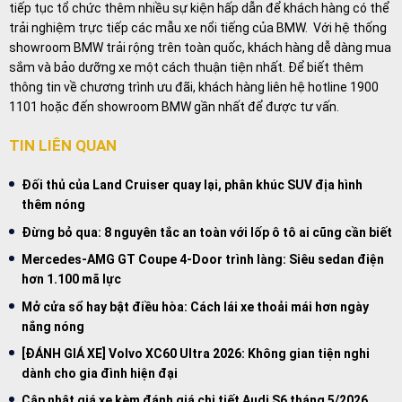
tiếp tục tổ chức thêm nhiều sự kiện hấp dẫn để khách hàng có thể
trải nghiệm trực tiếp các mẫu xe nổi tiếng của BMW. Với hệ thống
showroom BMW trải rộng trên toàn quốc, khách hàng dễ dàng mua
sắm và bảo dưỡng xe một cách thuận tiện nhất. Để biết thêm
thông tin về chương trình ưu đãi, khách hàng liên hệ hotline 1900
1101 hoặc đến showroom BMW gần nhất để được tư vấn.
TIN LIÊN QUAN
Đối thủ của Land Cruiser quay lại, phân khúc SUV địa hình
thêm nóng
Đừng bỏ qua: 8 nguyên tắc an toàn với lốp ô tô ai cũng cần biết
Mercedes-AMG GT Coupe 4-Door trình làng: Siêu sedan điện
hơn 1.100 mã lực
Mở cửa sổ hay bật điều hòa: Cách lái xe thoải mái hơn ngày
nắng nóng
[ĐÁNH GIÁ XE] Volvo XC60 Ultra 2026: Không gian tiện nghi
dành cho gia đình hiện đại
Cập nhật giá xe kèm đánh giá chi tiết Audi S6 tháng 5/2026