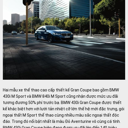
Hai mẫu xe thể thao cao cấp thiết kế Gran Coupe bao gồm BMW
430i M Sport và BMW 840i M Sport cũng nhận được mức ưu đãi
tương đương 50% phí trước bạ. BMW 430i Gran Coupe được thiết
kế khác biệt hơn với lưới tản nhiệt cỡ lớn thế hệ mới đặc trưng, gói
ngoại thất M Sport thể thao cùng nhiều màu sắc ngoại thất độc
đáo. Trong đó nổi bật nhất là màu Đỏ Aventurine vô cùng cá tính.
BMW 430i Gran Coupe hiện đang được ưu đãi lên đến 140 triệu