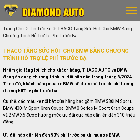
Trang Chủ
Tin Tức Xe
THACO Tăng Sức Hút Cho BMW Bằng
Chương Trình Hỗ Trợ Lệ Phí Trước Bạ
THACO TĂNG SỨC HÚT CHO BMW BẰNG CHƯƠNG
TRÌNH HỖ TRỢ LỆ PHÍ TRƯỚC BẠ
Nhằm gia tăng lợi ích cho khách hàng, THACO AUTO và BMW
đang áp dụng chương trình ưu đãi hấp dẫn trong tháng 6/2024.
Theo đó, khách hàng mua xe BMW sẽ được hỗ trợ chi phí tương
đương 50% lệ phí trước bạ.
Cụ thể, các mẫu xe nổi bật của hãng bao gồm BMW 530i M Sport,
BMW 430i M Sport Gran Coupe, BMW 8 Series M Sport Gran Coupe
và BMW X5 được hưởng mức ưu đãi cực hấp dẫn lên đến 310 triệu
đồng.
Ưu đãi hấp dẫn lên đến 50% phí trước bạ khi mua xe BMW.