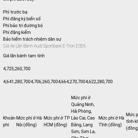
Phí trước bạ
Phí đăng ký biển số
Phí bảo trì đường bộ
Phí đăng kiểm
Bảo hiểm trách nhiệm dân sự
Giá Xe Lăn Bánh Audi Sportback E-Tron 2026
Giá lăn bánh tạm tính
4,725,260,700
4,641,280,7004,706,260,7004,664,270,7004,622,280,700
Mức phí ở
Quảng Ninh,
Hải Phòng,
Mức p
Khoản
Mức phí ở Hà
Mức phí ở TP
Lào Cai, Cao
Mức phí ở Hà
tỉnh 
phí
Nội (đồng)
HCM (đồng)
Bằng, Lạng
Tĩnh (đồng)
(đồng
Sơn, Sơn La,