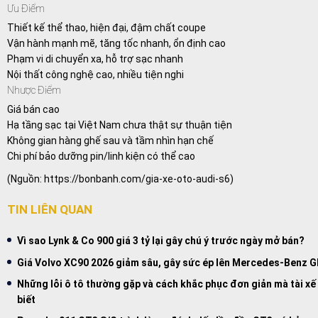
Ưu Điểm
Thiết kế thể thao, hiện đại, đậm chất coupe
Vận hành mạnh mẽ, tăng tốc nhanh, ổn định cao
Phạm vi di chuyển xa, hỗ trợ sạc nhanh
Nội thất công nghệ cao, nhiều tiện nghi
Nhược Điểm
Giá bán cao
Hạ tầng sạc tại Việt Nam chưa thật sự thuận tiện
Không gian hàng ghế sau và tầm nhìn hạn chế
Chi phí bảo dưỡng pin/linh kiện có thể cao
(Nguồn:
https://bonbanh.com/gia-xe-oto-audi-s6
)
TIN LIÊN QUAN
Vì sao Lynk & Co 900 giá 3 tỷ lại gây chú ý trước ngày mở bán?
Giá Volvo XC90 2026 giảm sâu, gây sức ép lên Mercedes-Benz G
Những lỗi ô tô thường gặp và cách khắc phục đơn giản mà tài xế
biết