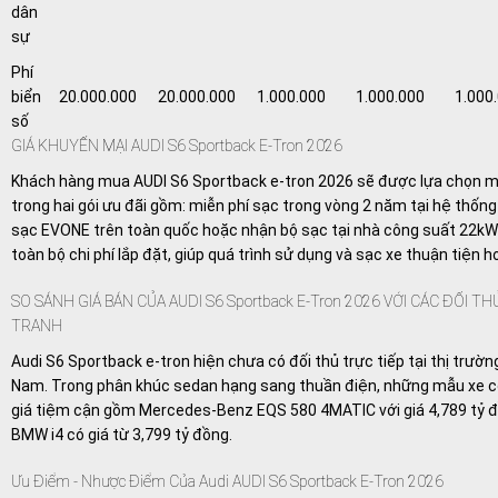
dân
sự
Phí
biển
20.000.000
20.000.000
1.000.000
1.000.000
1.000
số
GIÁ KHUYẾN MẠI AUDI S6 Sportback E-Tron 2026
Khách hàng mua AUDI S6 Sportback e-tron 2026 sẽ được lựa chọn 
trong hai gói ưu đãi gồm: miễn phí sạc trong vòng 2 năm tại hệ thốn
sạc EVONE trên toàn quốc hoặc nhận bộ sạc tại nhà công suất 22kW
toàn bộ chi phí lắp đặt, giúp quá trình sử dụng và sạc xe thuận tiện h
SO SÁNH GIÁ BÁN CỦA AUDI S6 Sportback E-Tron 2026 VỚI CÁC ĐỐI T
TRANH
Audi S6 Sportback e-tron hiện chưa có đối thủ trực tiếp tại thị trườn
Nam. Trong phân khúc sedan hạng sang thuần điện, những mẫu xe 
giá tiệm cận gồm Mercedes-Benz EQS 580 4MATIC với giá 4,789 tỷ 
BMW i4 có giá từ 3,799 tỷ đồng.
Ưu Điểm - Nhược Điểm Của Audi AUDI S6 Sportback E-Tron 2026