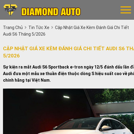
Trang Chủ
Tin Tức Xe
Cập Nhật Giá Xe Kèm Đánh Giá Chi Tiết
Audi S6 Tháng 5/2026
CẬP NHẬT GIÁ XE KÈM ĐÁNH GIÁ CHI TIẾT AUDI S6 T
5/2026
Sự kiện ra mắt Audi S6 Sportback e-tron ngày 12/5 đánh dấu lần đ
Audi đưa một mẫu xe thuần điện thuộc dòng S hiệu suất cao về ph
chính hãng tại Việt Nam.