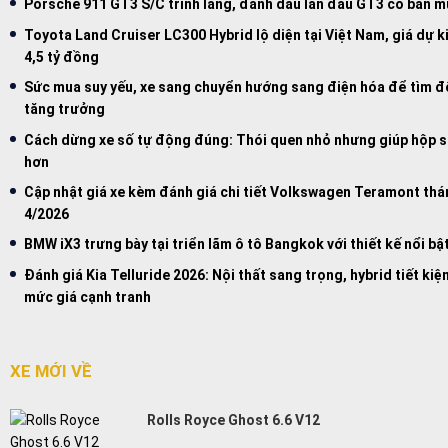
Porsche 911 GT3 S/C trình làng, đánh dấu lần đầu GT3 có bản mu
Toyota Land Cruiser LC300 Hybrid lộ diện tại Việt Nam, giá dự k
4,5 tỷ đồng
Sức mua suy yếu, xe sang chuyển hướng sang điện hóa để tìm đ
tăng trưởng
Cách dừng xe số tự động đúng: Thói quen nhỏ nhưng giúp hộp s
hơn
Cập nhật giá xe kèm đánh giá chi tiết Volkswagen Teramont th
4/2026
BMW iX3 trưng bày tại triển lãm ô tô Bangkok với thiết kế nổi bậ
Đánh giá Kia Telluride 2026: Nội thất sang trọng, hybrid tiết kiệ
mức giá cạnh tranh
XE MỚI VỀ
Rolls Royce Ghost 6.6 V12