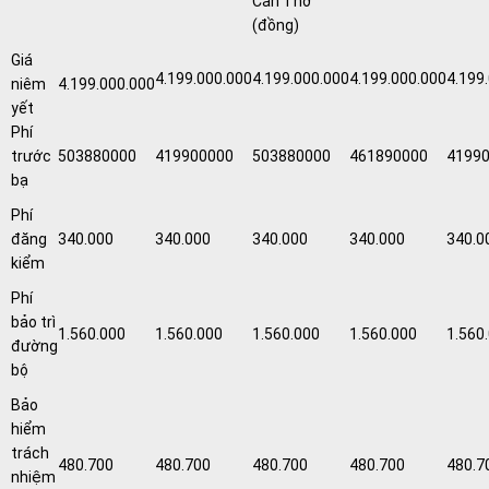
Cần Thơ
(đồng)
Giá
4.199.000.000
4.199.000.000
4.199.000.000
4.199
niêm
4.199.000.000
yết
Phí
trước
503880000
419900000
503880000
461890000
4199
bạ
Phí
đăng
340.000
340.000
340.000
340.000
340.0
kiểm
Phí
bảo trì
1.560.000
1.560.000
1.560.000
1.560.000
1.560
đường
bộ
Bảo
hiểm
trách
480.700
480.700
480.700
480.700
480.7
nhiệm