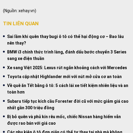
(Nguồn:
xehay.vn
)
TIN LIÊN QUAN
Sai lầm khi quên thay bugi ô tô có thể hại động cơ – Bao lâu
nên thay?
BMW i3 chính thức trình làng, đánh dấu bước chuyển 3 Series
sang xe điện thuần
Xe sang Việt 2025: Lexus rút ngắn khoảng cách với Mercedes
Toyota cập nhật Highlander mới với nút mở cửa cơ an toàn
Về quê ăn Tết bằng ô tô: 5 cách lái xe tiết kiệm nhiên liệu và an
toàn hơn
Subaru tiếp tục kích cầu Forester đời cũ với mức giảm giá cao
nhất gần 300 triệu đồng
Bị bỏ quên và phủ kín rêu mốc, chiếc Nissan hàng hiếm vẫn
được rao bán với giá cao
Các phụ kiện ô tô đơn giản có thể tự thay tại nhà mà không