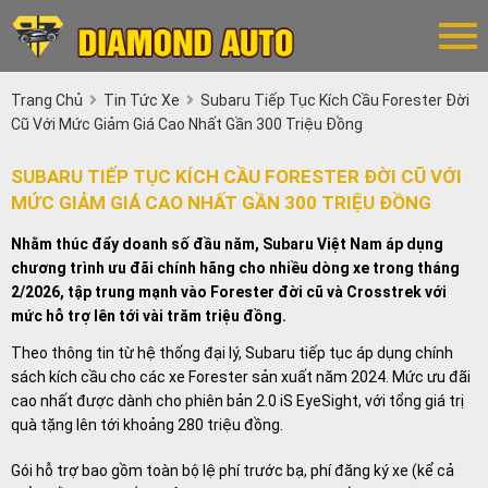
Trang Chủ
Tin Tức Xe
Subaru Tiếp Tục Kích Cầu Forester Đời
Cũ Với Mức Giảm Giá Cao Nhất Gần 300 Triệu Đồng
SUBARU TIẾP TỤC KÍCH CẦU FORESTER ĐỜI CŨ VỚI
MỨC GIẢM GIÁ CAO NHẤT GẦN 300 TRIỆU ĐỒNG
Nhằm thúc đẩy doanh số đầu năm, Subaru Việt Nam áp dụng
chương trình ưu đãi chính hãng cho nhiều dòng xe trong tháng
2/2026, tập trung mạnh vào Forester đời cũ và Crosstrek với
mức hỗ trợ lên tới vài trăm triệu đồng.
Theo thông tin từ hệ thống đại lý, Subaru tiếp tục áp dụng chính
sách kích cầu cho các xe Forester sản xuất năm 2024. Mức ưu đãi
cao nhất được dành cho phiên bản 2.0 iS EyeSight, với tổng giá trị
quà tặng lên tới khoảng 280 triệu đồng.
Gói hỗ trợ bao gồm toàn bộ lệ phí trước bạ, phí đăng ký xe (kể cả