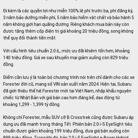
Đi kèm là các quyền lợi như miễn 100% lệ phí trước bạ, phí đăng ký,
3 năm bảo dưỡng miễn phí, 5 năm bảo hiểm vật chất và bảo hành 5
năm không giới hạn quãng đường. Riêng khách mua bản này còn
được tặng thêm cốp điện trị giá khoảng 20 triệu đồng, song không
thể quy đổi thành tiền mặt.
Với cấu hình tiêu chuẩn 2.0 iL, mức ưu đãi khiêm tốn hơn, khoảng
140 triệu đồng. Giá xe sau khuyến mại giảm xuống còn 829 triệu
đồng.
Điểm cần lưu ý là toàn bộ chương trình nói trên chỉ dành cho các xe
Forester đời cũ, mang số VIN sản xuất năm 2024. Hiện tại, Subaru
đã giới thiệu thế hệ Forester mới tại Việt Nam, nhập khẩu nguyên
chiếc từ Nhật Bản với giá bán cao hơn đáng kể, dao động từ
khoảng 1,299 - 1,399 tỷ đồng.
Không chỉ Forester, mẫu SUV cỡ B Crosstrek cũng được Subaru áp
dụng ưu đãi mạnh trong tháng Tết. Phiên bản 2.0 i-S EyeSight tiêu
chuẩn được giảm khoảng 199 triệu đồng, đưa giá bán xuống còn
899 triệu đồng. Trong khi đó, bản 2.0 i-S EyeSight e-Boxer Hybrid