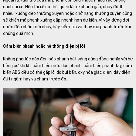
Ngoài ra, tuổi thọ của má phanh còn phụ thuộc nhiều vào phong
cách lái xe. Nếu tài xế có thói quen lái xe phanh gấp, chạy đô thị
nhiều, xuống đèo thường xuyên hoặc chở nặng thường xuyên cũng
sẽ khiến má phanh xuống cấp nhanh hơn dự kiến. Vì vậy, đừng đợi
nước đến chân mới nhảy, hãy kiểm tra và thay má phanh trước khi
chúng quá mòn.
Cảm biến phanh hoặc hệ thống điện bị lỗi
Không phải lúc nào đèn báo phanh bật sáng cũng đồng nghĩa với hư
hỏng cơ khí khi cảm biến mức dầu phanh, cảm biến phanh tay, cảm
biến ABS đều có thể gặp lỗi do bụi bẩn, oxy hóa giắc điện, dây điện
đứt ngầm hay va chạm trước đó.