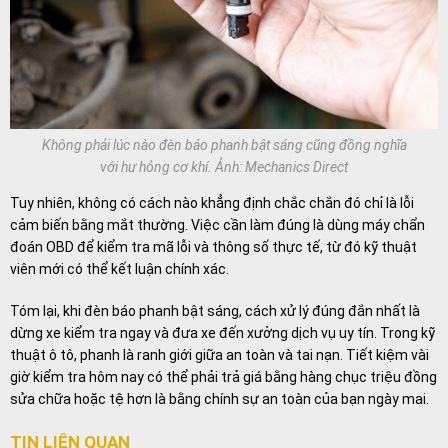
Không phải lúc nào đèn báo phanh bật sáng cũng đồng nghĩa
với hư hỏng cơ khí. Ảnh: Mechanics Direct
Tuy nhiên, không có cách nào khẳng định chắc chắn đó chỉ là lỗi
cảm biến bằng mắt thường. Việc cần làm đúng là dùng máy chẩn
đoán OBD để kiểm tra mã lỗi và thông số thực tế, từ đó kỹ thuật
viên mới có thể kết luận chính xác.
Tóm lại, khi đèn báo phanh bật sáng, cách xử lý đúng đắn nhất là
dừng xe kiểm tra ngay và đưa xe đến xưởng dịch vụ uy tín. Trong kỹ
thuật ô tô, phanh là ranh giới giữa an toàn và tai nạn. Tiết kiệm vài
giờ kiểm tra hôm nay có thể phải trả giá bằng hàng chục triệu đồng
sửa chữa hoặc tệ hơn là bằng chính sự an toàn của bạn ngày mai.
TIN LIÊN QUAN