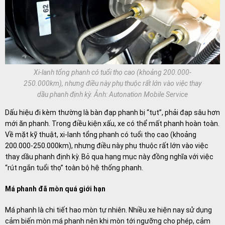
Xi-lanh tổng phanh có tuổi thọ cao (khoảng 200.000-
250.000km), nhưng điều này phụ thuộc rất lớn vào việc thay
dầu phanh định kỳ. Ảnh: Autonation Mobile Service
Dấu hiệu đi kèm thường là bàn đạp phanh bị “tụt”, phải đạp sâu hơn
mới ăn phanh. Trong điều kiện xấu, xe có thể mất phanh hoàn toàn.
Về mặt kỹ thuật, xi-lanh tổng phanh có tuổi thọ cao (khoảng
200.000-250.000km), nhưng điều này phụ thuộc rất lớn vào việc
thay dầu phanh định kỳ. Bỏ qua hạng mục này đồng nghĩa với việc
“rút ngắn tuổi thọ” toàn bộ hệ thống phanh.
Má phanh đã mòn quá giới hạn
Má phanh là chi tiết hao mòn tự nhiên. Nhiều xe hiện nay sử dụng
cảm biến mòn má phanh nên khi mòn tới ngưỡng cho phép, cảm