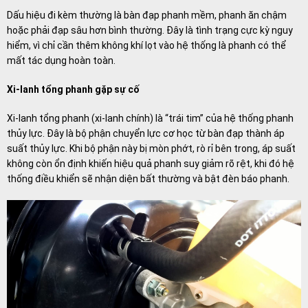
Dấu hiệu đi kèm thường là bàn đạp phanh mềm, phanh ăn chậm
hoặc phải đạp sâu hơn bình thường. Đây là tình trạng cực kỳ nguy
hiểm, vì chỉ cần thêm không khí lọt vào hệ thống là phanh có thể
mất tác dụng hoàn toàn.
Xi-lanh tổng phanh gặp sự cố
Xi-lanh tổng phanh (xi-lanh chính) là “trái tim” của hệ thống phanh
thủy lực. Đây là bộ phận chuyển lực cơ học từ bàn đạp thành áp
suất thủy lực. Khi bộ phận này bị mòn phớt, rò rỉ bên trong, áp suất
không còn ổn định khiến hiệu quả phanh suy giảm rõ rệt, khi đó hệ
thống điều khiển sẽ nhận diện bất thường và bật đèn báo phanh.