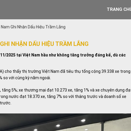
TRANG CH
t Nam Ghi Nhận Dấu Hiệu Trầm Lắng
 GHI NHẬN DẤU HIỆU TRẦM LẮNG
 11/2025 tại Việt Nam hầu như không tăng trưởng đáng kể, dù các
) cho thấy thị trường Việt Nam đã tiêu thụ tổng cộng 39.338 xe trong
% so với cùng kỳ năm ngoái.
xe, tăng 5%; xe thương mại đạt 10.273 xe, tăng 1% và xe chuyên dụng đạ
 trong nước đạt 18.370 xe, tăng 7% so với tháng trước và doanh số xe
 trước.