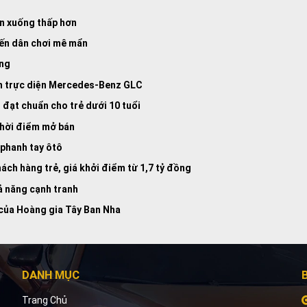
ện xuống thấp hơn
iến dân chơi mê mẩn
ọng
nh trực diện Mercedes-Benz GLC
n đạt chuẩn cho trẻ dưới 10 tuổi
 thời điểm mở bán
 phanh tay ôtô
ch hàng trẻ, giá khởi điểm từ 1,7 tỷ đồng
ả năng cạnh tranh
 của Hoàng gia Tây Ban Nha
DANH MỤC
Trang Chủ