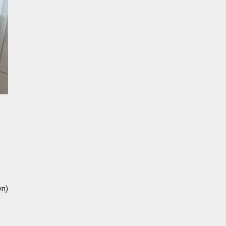
o
vn
)