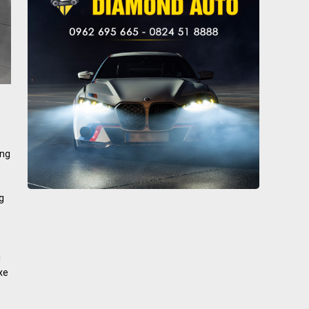
ùng
g
i
xe