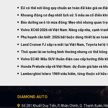
EU có thể nới lỏng quy chuẩn an toàn để kéo giá xe đi
Khoang động cơ đẹp nhất lịch sử: 5 mẫu xe cổ điển kh
Bảo dưỡng xe ô tô mùa đông: Mẹo nhỏ nhưng quan tr
Volvo XC60 2026 về Việt Nam: Nâng cấp nhẹ, cạnh tra
Phụ huynh cần biết: 2026 bắt buộc dùng thiết bị an toà
Land Cruiser FJ sắp ra mắt tại Việt Nam, Toyota hé lộ
Thói quen lái xe tưởng bình thường nhưng có thể hỏng
Volvo EC40: Mẫu SUV thuần điện cao cấp hướng đến khá
Honda Prelude sắp về Việt Nam: dự đoán giá bán và kh
Lamborghini Islero 1969 siêu hiếm, từng thuộc sở hữu
DIAMOND AUTO
Số 281 Khuất Duy Tiến, P, Nhân Chính, Q. Thanh Xuân, Hà