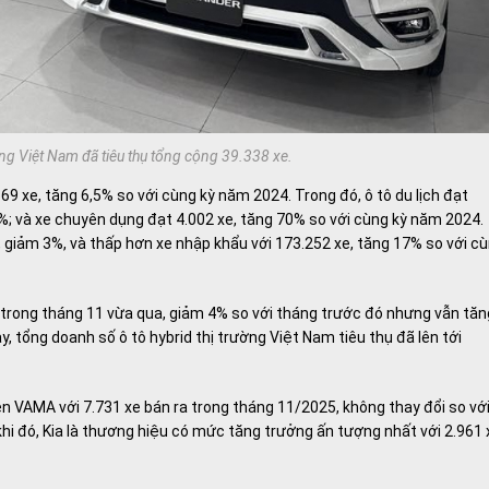
ng Việt Nam đã tiêu thụ tổng cộng 39.338 xe.
 xe, tăng 6,5% so với cùng kỳ năm 2024. Trong đó, ô tô du lịch đạt
%; và xe chuyên dụng đạt 4.002 xe, tăng 70% so với cùng kỳ năm 2024.
, giảm 3%, và thấp hơn xe nhập khẩu với 173.252 xe, tăng 17% so với c
a trong tháng 11 vừa qua, giảm 4% so với tháng trước đó nhưng vẫn tăn
, tổng doanh số ô tô hybrid thị trường Việt Nam tiêu thụ đã lên tới
n VAMA với 7.731 xe bán ra trong tháng 11/2025, không thay đổi so vớ
hi đó, Kia là thương hiệu có mức tăng trưởng ấn tượng nhất với 2.961 