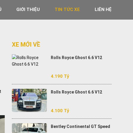
Ủ
GIỚI THIỆU
TIN TỨC XE
LIÊN HỆ
XE MỚI VỀ
Rolls Royce Ghost 6.6 V12
4.190 Tỷ
t
Rolls Royce Ghost 6.6 V12
4.100 Tỷ
Bentley Continental GT Speed