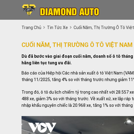
Trang Chủ
Tin Tức Xe
Cuối Năm, Thị Trường Ô Tô Việ
CUỐI NĂM, THỊ TRƯỜNG Ô TÔ VIỆT NAM
Dù đã bước vào giai đoạn cuối năm, doanh số ô tô tháng
hãng liên tục tung ưu đãi.
Báo cáo của Hiệp hội Các nhà sản xuất ô tô Việt Nam (VAMA
tháng 11/2025, tăng 4% so với tháng trước nhưng giảm 11
Trong đó, ô tô du lịch chiếm tỷ trọng cao nhất với 28.557 
488 xe, giảm 3% so với tháng trước. Về xuất xứ, xe lắp ráp
nhập khẩu nguyên chiếc là 20.968 xe, tăng 1% so với tháng