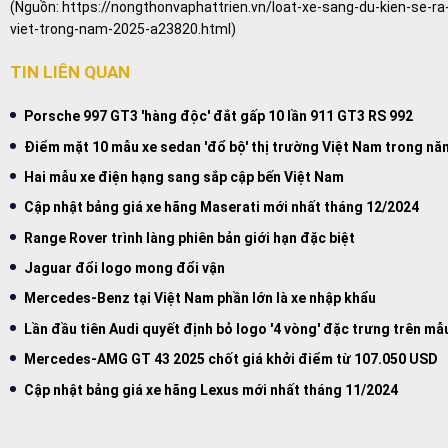
(Nguồn:
https://nongthonvaphattrien.vn/loat-xe-sang-du-kien-se-r
viet-trong-nam-2025-a23820.html
)
TIN LIÊN QUAN
Porsche 997 GT3 'hàng độc' đắt gấp 10 lần 911 GT3 RS 992
Điểm mặt 10 mẫu xe sedan 'đổ bộ' thị trường Việt Nam trong nă
Hai mẫu xe điện hạng sang sắp cập bến Việt Nam
Cập nhật bảng giá xe hãng Maserati mới nhất tháng 12/2024
Range Rover trình làng phiên bản giới hạn đặc biệt
Jaguar đổi logo mong đổi vận
Mercedes-Benz tại Việt Nam phần lớn là xe nhập khẩu
Lần đầu tiên Audi quyết định bỏ logo '4 vòng' đặc trưng trên mẫ
Mercedes-AMG GT 43 2025 chốt giá khởi điểm từ 107.050 USD
Cập nhật bảng giá xe hãng Lexus mới nhất tháng 11/2024