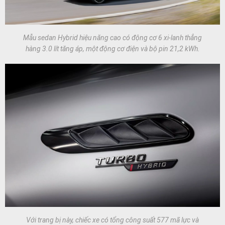
Mẫu sedan Hybrid hiệu năng cao có động cơ 6 xi-lanh thẳng
hàng 3.0 lít tăng áp, một động cơ điện và bộ pin 21,2 kWh.
Với trang bị này, chiếc xe có tổng công suất 577 mã lực và