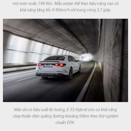
mô-men xoắn 749 Nm. Mẫu sedan thể thao hiệu năng cao có
khả năng tăng tốc 0-96km/h chỉ trong vòng 3,7 giây.
Mặc dù có hiệu suất ấn tượng, E 53 Hybrid còn có khả năng
chạy thuần điện quãng đường khoảng 68km theo thử nghiệm
chuẩn EPA.