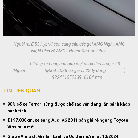
Ngoài ra, E 53 Hybrid còn cung cấp các gói AMG Night, AMG
Night Plus và AMG Exterior Carbon Fiber.
https://xe.baogiaothong.vn/mercedes-amg-e-53-
(Nguồn:
hybrid-2025-co-gia-tu-22-ty-dong-
)
192241105233916104.htm
TIN LIÊN QUAN
90% số xe Ferrari từng được chế tạo vẫn đang lăn bánh khắp
hành tinh
Đi 97.000km, xe sang Audi A6 2011 bán giá rẻ ngang Toyota
Vios mua mới
Giá xe Vinfast: Giá lăn bánh và Ưu đãi mới nhất 10/2024