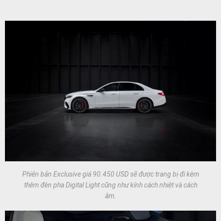
Phiên bản Exclusive giá 90.450 USD sẽ được trang bị đi kèm
thêm đèn pha Digital Light cũng như kính cách nhiệt và cách
âm.