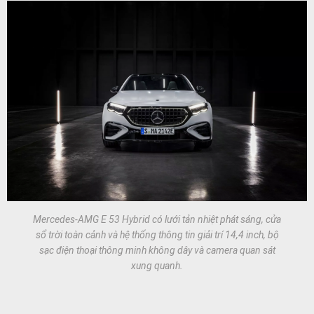
Mercedes-AMG E 53 Hybrid có lưới tản nhiệt phát sáng, cửa
sổ trời toàn cảnh và hệ thống thông tin giải trí 14,4 inch, bộ
sạc điện thoại thông minh không dây và camera quan sát
xung quanh.