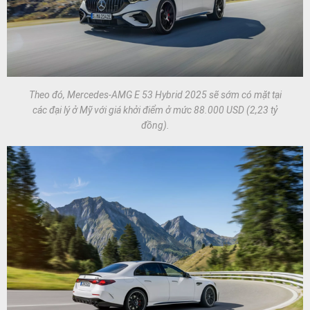
Theo đó, Mercedes-AMG E 53 Hybrid 2025 sẽ sớm có mặt tại
các đại lý ở Mỹ với giá khởi điểm ở mức 88.000 USD (2,23 tỷ
đồng).