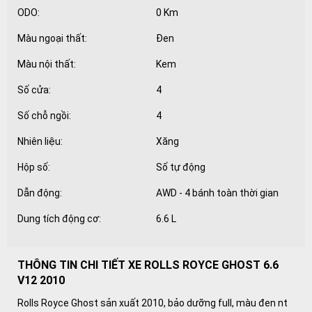
ODO:
0 Km
Màu ngoại thất:
Đen
Màu nội thất:
Kem
Số cửa:
4
Số chỗ ngồi:
4
Nhiên liệu:
Xăng
Hộp số:
Số tự động
Dẫn động:
AWD - 4 bánh toàn thời gian
Dung tích động cơ:
6.6 L
THÔNG TIN CHI TIẾT XE ROLLS ROYCE GHOST 6.6
V12 2010
Rolls Royce Ghost sản xuất 2010, bảo dưỡng full, màu đen nt