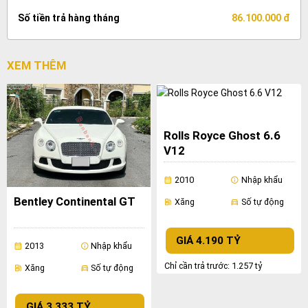
Số tiền trả hàng tháng
86.100.000 đ
XEM THÊM
Rolls Royce Ghost 6.6
V12
2010
Nhập khẩu
calendar_month
info
Bentley Continental GT
Xăng
Số tự động
ev_station
directions_car
GIÁ 4.190 TỶ
2013
Nhập khẩu
calendar_month
info
Chỉ cần trả trước: 1.257 tỷ
Xăng
Số tự động
ev_station
directions_car
GIÁ 3.333 TỶ