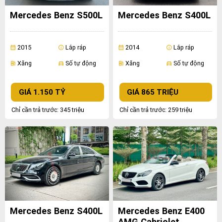
Mercedes Benz S500L
Mercedes Benz S400L
2015
Lắp ráp
2014
Lắp ráp
calendar_month
info
calendar_month
info
Xăng
Số tự động
Xăng
Số tự động
ev_station
directions_car
ev_station
directions_car
GIÁ 1.150 TỶ
GIÁ 865 TRIỆU
Chỉ cần trả trước: 345 triệu
Chỉ cần trả trước: 259 triệu
Mercedes Benz S400L
Mercedes Benz E400
AMG Cabriolet