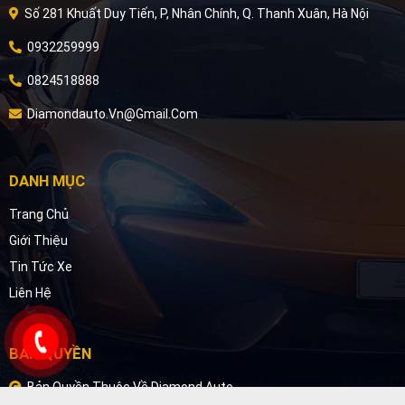
Số 281 Khuất Duy Tiến, P, Nhân Chính, Q. Thanh Xuân, Hà Nội
0932259999
0824518888
Diamondauto.vn@gmail.com
DANH MỤC
Trang Chủ
Giới Thiệu
Tin Tức Xe
Liên Hệ
BẢN QUYỀN
Bản Quyền Thuộc Về Diamond Auto