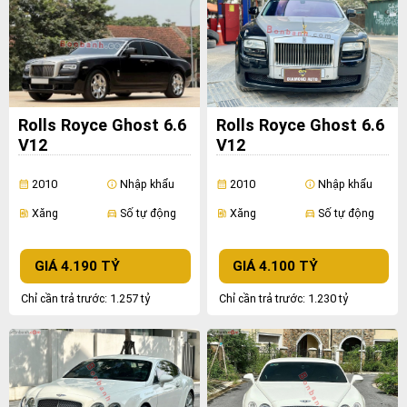
Rolls Royce Ghost 6.6
Rolls Royce Ghost 6.6
V12
V12
2010
Nhập khẩu
2010
Nhập khẩu
calendar_month
info
calendar_month
info
Xăng
Số tự động
Xăng
Số tự động
ev_station
directions_car
ev_station
directions_car
GIÁ 4.190 TỶ
GIÁ 4.100 TỶ
Chỉ cần trả trước: 1.257 tỷ
Chỉ cần trả trước: 1.230 tỷ