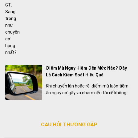
được công bố. Mẫu xe dự kiến gia nhập
danh mục sản phẩm của Land Rover vào
cuối năm 2026, hướng đến sự kết hợp giữa
không gian sang trọng và khả năng vận
hành trên những hành trình dài.
Điểm Mù Nguy Hiểm Đến Mức Nào? Đây
Là Cách Kiểm Soát Hiệu Quả
Khi chuyển làn hoặc rẽ, điểm mù luôn tiềm
ẩn nguy cơ gây va chạm nếu tài xế không
quan sát đầy đủ. Kết hợp kỹ năng lái xe với
các hệ thống hỗ trợ hiện đại là giải pháp
hiệu quả để giảm thiểu những tình huống
mất an toàn.
CÂU HỎI THƯỜNG GẶP