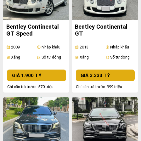
Bentley Continental
Bentley Continental
GT Speed
GT
2009
Nhập khẩu
2013
Nhập khẩu
calendar_month
info
calendar_month
info
Xăng
Số tự động
Xăng
Số tự động
ev_station
directions_car
ev_station
directions_car
GIÁ 1.900 TỶ
GIÁ 3.333 TỶ
Chỉ cần trả trước: 570 triệu
Chỉ cần trả trước: 999 triệu