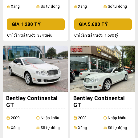
Xăng
Số tự động
Xăng
Số tự động
ev_station
directions_car
ev_station
directions_car
GIÁ 1.280 TỶ
GIÁ 5.600 TỶ
Chỉ cần trả trước: 384 triệu
Chỉ cần trả trước: 1.680 tỷ
Bentley Continental
Bentley Continental
GT
GT
2009
Nhập khẩu
2008
Nhập khẩu
calendar_month
info
calendar_month
info
Xăng
Số tự động
Xăng
Số tự động
ev_station
directions_car
ev_station
directions_car