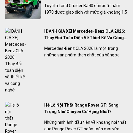
Toyota Land Cruiser BJ40 sản xuất năm
1978 được giao dịch với mức giá khoảng 1,5
tỷ đồng, tương đương nhiều mẫu SUV đời
mới. Dù đã gần 50 năm tuổi, mẫu xe vẫn
[ĐÁNH GIÁ XE] Mercedes-Benz CLA 2026:
được giới sưu tầm săn đón nhờ độ hiếm,
Thay Đổi Toàn Diện Về Thiết Kế Và Công
giá trị lịch sử và khả năng vận hành trên địa
Nghệ
hình khắc nghiệt.
Mercedes-Benz CLA 2026 là một trong
những sản phẩm then chốt của hãng xe
Đức trong giai đoạn chuyển đổi sang xe
điện, đồng thời mở ra thế hệ xe mới với
nhiều thay đổi về nền tảng và công nghệ.
Hé Lộ Nội Thất Range Rover GT: Sang
Trọng Như Chuyên Cơ Hạng Nhất?
Những hình ảnh đầu tiên về khoang nội thất
của Range Rover GT hoàn toàn mới vừa