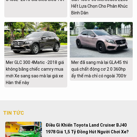
Hết Lựa Chọn Cho Phân Khúc
Bình Dân
Mer GLC 300 4Matic -2018 giá
Mer đã sang mà lại GLA45 thì
không bằng chiếc camry mua
quá chất động cơ 2 0 360hp
mới Xe sang sao mà lại giá xe
ấy thế mà chỉ có ngoài 700tr
Hàn thế này
TIN TỨC
Điều Gì Khiến Toyota Land Cruiser BJ40
1978 Giá 1,5 Tỷ Đồng Hút Người Chơi Xe?